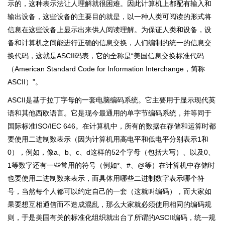
示的，这种表示法让人理解就很困难。因此计算机上都配有输入和
输出设备，这些设备的主要目的就是，以一种人类可阅读的形式将
信息在这些设备上显示出来供人阅读理解。为保证人类和设备，设
备和计算机之间能进行正确的信息交换，人们编制的统一的信息交
换代码，这就是ASCII码表，它的全称是“美国信息交换标准代码
（American Standard Code for Information Interchange，简称
ASCII）”。
ASCII是基于拉丁字母的一套电脑编码系统。它主要用于显示现代英
语和其他西欧语言。它是现今最通用的单字节编码系统，并等同于
国际标准ISO/IEC 646。在计算机中，所有的数据在存储和运算时都
要使用二进制数表示（因为计算机用高电平和低电平分别表示1和
0），例如，像a、b、c、d这样的52个字母（包括大写）、以及0、
1等数字还有一些常用的符号（例如*、#、@等）在计算机中存储时
也要使用二进制数来表示，而具体用哪些二进制数字表示哪个符
号，当然每个人都可以约定自己的一套（这就叫编码），而大家如
果要想互相通信而不造成混乱，那么大家就必须使用相同的编码规
则，于是美国有关的标准化组织就出台了所谓的ASCII编码，统一规