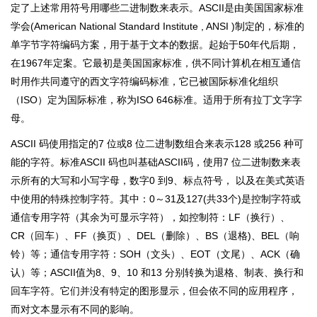
定了上述常用符号用哪些二进制数来表示。ASCII是由美国国家标准
学会(American National Standard Institute , ANSI )制定的，标准的
单字节字符编码方案，用于基于文本的数据。起始于50年代后期，
在1967年定案。它最初是美国国家标准，供不同计算机在相互通信
时用作共同遵守的西文字符编码标准，它已被国际标准化组织
（ISO）定为国际标准，称为ISO 646标准。适用于所有拉丁文字字
母。
ASCII 码使用指定的7 位或8 位二进制数组合来表示128 或256 种可
能的字符。标准ASCII 码也叫基础ASCII码，使用7 位二进制数来表
示所有的大写和小写字母，数字0 到9、标点符号， 以及在美式英语
中使用的特殊控制字符。其中：0～31及127(共33个)是控制字符或
通信专用字符（其余为可显示字符），如控制符：LF（换行）、
CR（回车）、FF（换页）、DEL（删除）、BS（退格)、BEL（响
铃）等；通信专用字符：SOH（文头）、EOT（文尾）、ACK（确
认）等；ASCII值为8、9、10 和13 分别转换为退格、制表、换行和
回车字符。它们并没有特定的图形显示，但会依不同的应用程序，
而对文本显示有不同的影响。