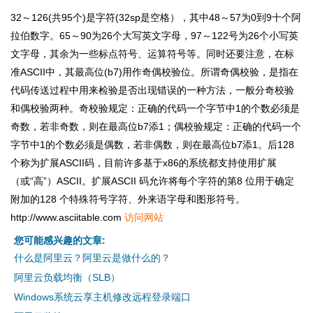
32～126(共95个)是字符(32sp是空格），其中48～57为0到9十个阿
拉伯数字。65～90为26个大写英文字母，97～122号为26个小写英
文字母，其余为一些标点符号、运算符号等。同时还要注意，在标
准ASCII中，其最高位(b7)用作奇偶校验位。所谓奇偶校验，是指在
代码传送过程中用来检验是否出现错误的一种方法，一般分奇校验
和偶校验两种。奇校验规定：正确的代码一个字节中1的个数必须是
奇数，若非奇数，则在最高位b7添1；偶校验规定：正确的代码一个
字节中1的个数必须是偶数，若非偶数，则在最高位b7添1。后128
个称为扩展ASCII码，目前许多基于x86的系统都支持使用扩展
（或“高”）ASCII。扩展ASCII 码允许将每个字符的第8 位用于确定
附加的128 个特殊符号字符、外来语字母和图形符号。
http://www.asciitable.com
访问网站
您可能感兴趣的文章:
什么是阿里云？阿里云是做什么的？
阿里云负载均衡（SLB）
Windows系统云享主机修改远程登录端口