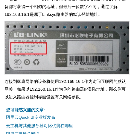
备都将获得一个相似的地址，但最后一位数字不同，通过了解
192.168.16.1是属于Linksys路由器的默认登陆地址。
连接到家庭网络的设备将使用192.168.16.1作为访问互联网的默认
网关，如果以192.168.16.1作为你的路由器IP登陆地址，那么你可
以进入路由器控制界面设置有关网络参数。
您可能感兴趣的文章:
阿里云Quick BI专业版发布
云主机与其他服务器对比优势在哪里