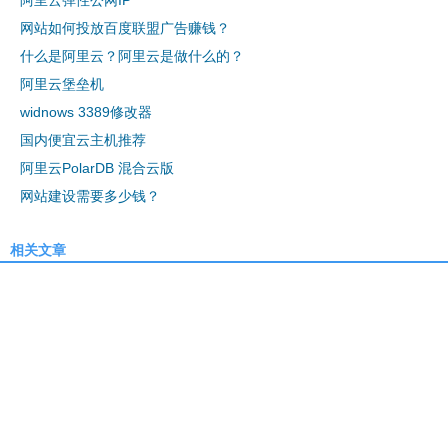
阿里云弹性公网IP
网站如何投放百度联盟广告赚钱？
什么是阿里云？阿里云是做什么的？
阿里云堡垒机
widnows 3389修改器
国内便宜云主机推荐
阿里云PolarDB 混合云版
网站建设需要多少钱？
相关文章