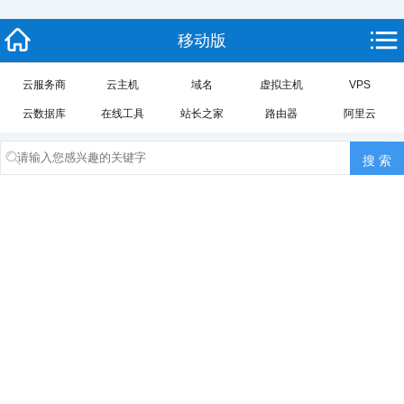
移动版
云服务商
云主机
域名
虚拟主机
VPS
云数据库
在线工具
站长之家
路由器
阿里云