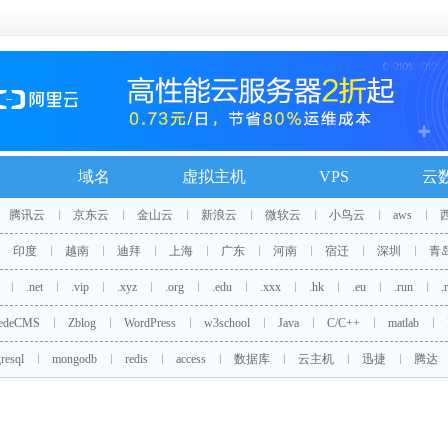
域名
虚拟主机
VPS
云
腾讯云
京东云
金山云
新浪云
微软云
小鸟云
aws
印度
越南
迪拜
上海
广东
河南
宿迁
深圳
青
.net
.vip
.xyz
.org
.edu
.xxx
.hk
.eu
.run
.
edeCMS
Zblog
WordPress
w3school
Java
C/C++
matlab
resql
mongodb
redis
access
数据库
云主机
迅捷
腾达