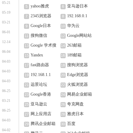
05-21
yahoo雅虎
亚马逊日本
5
6
05-19
2345浏览器
192.168.0.1
7
8
03-21
Google日本
华为云
9
10
06-01
搜狗微信
Google网站站
11
12
12-14
长中心
Google 学术搜
263邮箱
13
14
06-04
索
Yandex
189邮箱
15
16
04-03
fast路由器
搜狗浏览器
17
18
04-03
192.168.1.1
Edge浏览器
19
20
04-03
远景论坛
火狐浏览器
21
22
06-25
Google香港
网易企业邮箱
23
24
03-21
亚马逊云
夸克网盘
25
26
06-25
网上应用店
雅虎日本
27
28
04-03
腾讯企业邮箱
百度
29
30
04-02