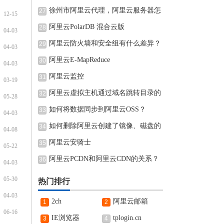
徐州市阿里云代理，阿里云服务器怎
27
12-15
阿里云PolarDB 混合云版
28
04-03
阿里云防火墙和安全组有什么差异？
29
04-03
阿里云E-MapReduce
30
04-03
阿里云监控
31
03-19
阿里云虚拟主机通过域名跳转目录的
32
05-28
如何将数据同步到阿里云OSS？
33
04-03
如何删除阿里云创建了镜像、磁盘的
34
04-08
阿里云安骑士
35
05-22
阿里云PCDN和阿里云CDN的关系？
36
04-03
05-30
热门排行
04-03
2ch
阿里云邮箱
1
2
06-16
IE浏览器
tplogin.cn
3
4