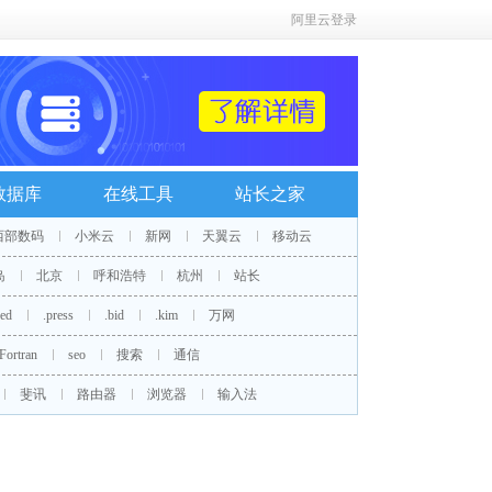
阿里云登录
数据库
在线工具
站长之家
西部数码
小米云
新网
天翼云
移动云
岛
北京
呼和浩特
杭州
站长
red
.press
.bid
.kim
万网
Fortran
seo
搜索
通信
斐讯
路由器
浏览器
输入法