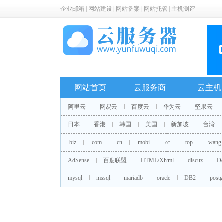
企业邮箱
|
网站建设
|
网站备案
|
网站托管
|
主机测评
网站首页
云服务商
云主机
阿里云
网易云
百度云
华为云
坚果云
日本
香港
韩国
美国
新加坡
台湾
.biz
.com
.cn
.mobi
.cc
.top
.wang
AdSense
百度联盟
HTML/Xhtml
discuz
D
mysql
mssql
mariadb
oracle
DB2
postg