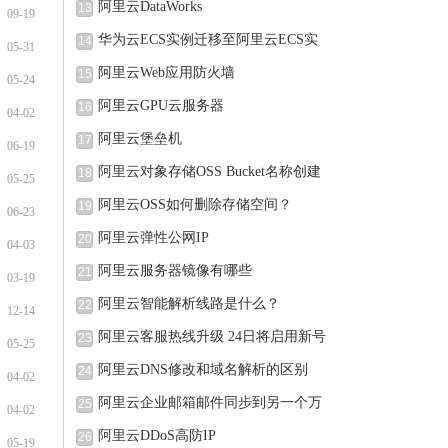
阿里云DataWorks
13
09-19
华为云ECS实例迁移至阿里云ECS实
14
05-31
例的
阿里云Web应用防火墙
15
05-24
阿里云GPU云服务器
16
04-02
阿里云堡垒机
17
06-19
阿里云对象存储OSS Bucket名称创建
18
05-25
完可
阿里云OSS如何删除存储空间？
19
06-23
阿里云弹性公网IP
20
04-03
阿里云服务器镜像有哪些
21
03-19
阿里云智能解析线路是什么？
22
12-14
阿里云客服热线升级 24日将启用新号
23
05-25
阿里云DNS修改和域名解析的区别
24
04-02
阿里云企业邮箱邮件同步到另一个万
25
04-02
阿里云DDoS高防IP
26
05-19