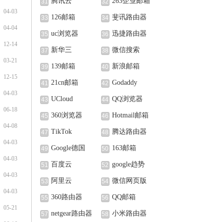
腾讯云
263企业邮箱
31
32
04-03
126邮箱
斐讯路由器
33
34
04-04
uc浏览器
迅捷路由器
35
36
12-14
新华三
微信搜索
37
38
03-21
139邮箱
新浪邮箱
39
40
12-15
21cn邮箱
Godaddy
41
42
04-03
UCloud
QQ浏览器
43
44
06-18
360浏览器
Hotmail邮箱
45
46
04-08
TikTok
腾达路由器
47
48
04-03
Google德国
163邮箱
49
50
04-03
百度云
google趋势
51
52
04-03
阿里云
微信网页版
53
54
04-03
360路由器
QQ邮箱
55
56
05-21
netgear路由器
小米路由器
57
58