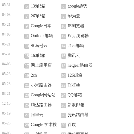
05-31
139邮箱
google趋势
5
6
04-03
263邮箱
华为云
7
8
05-21
Google日本
IE浏览器
9
10
04-03
Outlook邮箱
Edge浏览器
11
12
05-21
亚马逊云
21cn邮箱
13
14
05-31
163邮箱
腾讯云
15
16
04-03
网上应用店
netgear路由器
17
18
05-23
2ch
126邮箱
19
20
05-23
小米路由器
TikTok
21
22
03-21
Google网站站
QQ邮箱
23
24
12-15
长中心
腾达路由器
新浪邮箱
25
26
05-19
阿里云
斐讯路由器
27
28
05-23
Google 学术搜
百度
29
30
04-03
索