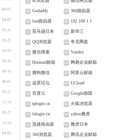
uc浏览器
微信网页版
31
32
09-05
Godaddy
360路由器
33
34
04-02
fast路由器
192.168.1.1
35
36
05-31
亚马逊日本
新华三
37
38
05-25
QQ浏览器
夸克网盘
39
40
04-03
微信搜索
Yandex
41
42
06-16
Hotmail邮箱
网易企业邮箱
43
44
06-16
搜狗微信
阿里云邮箱
45
46
06-01
远景论坛
UCloud
47
48
03-21
百度云
Google德国
49
50
12-14
tplogin.cn
火狐浏览器
51
52
05-27
falogin.cn
yahoo雅虎
53
54
12-14
迅捷路由器
雅虎日本
55
56
04-03
360浏览器
腾讯企业邮箱
57
58