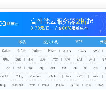
域名
虚拟主机
VPS
云
腾讯云
京东云
金山云
新浪云
微软云
小鸟云
AWS
印度
越南
迪拜
上海
广东
河南
宿迁
深圳
青
.net
.vip
.xyz
.org
.edu
.xxx
.hk
.eu
.run
.
edeCMS
Zblog
WordPress
w3school
Java
C/C++
matlab
resql
mongodb
redis
access
数据库
云主机
迅捷
腾达