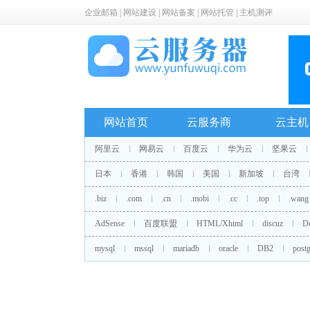
企业邮箱
|
网站建设
|
网站备案
|
网站托管
|
主机测评
网站首页
云服务商
云主机
阿里云
网易云
百度云
华为云
坚果云
日本
香港
韩国
美国
新加坡
台湾
.biz
.com
.cn
.mobi
.cc
.top
.wang
AdSense
百度联盟
HTML/Xhtml
discuz
D
mysql
mssql
mariadb
oracle
DB2
postg