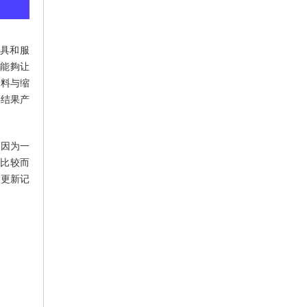
工具和服
了能夠让
资料与缩
将结果产
是因为一
相比较而
的更新记