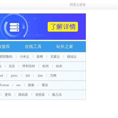
阿里云登录
数据库
在线工具
站长之家
西部数码
小米云
新网
天翼云
移动云
岛
北京
呼和浩特
杭州
站长
red
.press
.bid
.kim
万网
Fortran
seo
搜索
通信
斐讯
路由器
浏览器
输入法