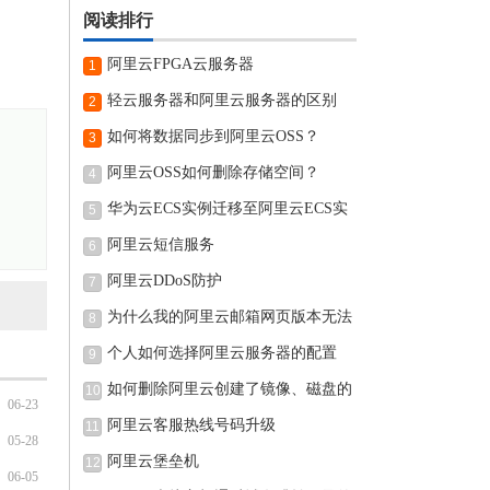
阅读排行
阿里云FPGA云服务器
1
轻云服务器和阿里云服务器的区别
2
如何将数据同步到阿里云OSS？
3
阿里云OSS如何删除存储空间？
4
华为云ECS实例迁移至阿里云ECS实
5
例的
阿里云短信服务
6
阿里云DDoS防护
7
为什么我的阿里云邮箱网页版本无法
8
个人如何选择阿里云服务器的配置
9
如何删除阿里云创建了镜像、磁盘的
10
06-23
阿里云客服热线号码升级
11
05-28
阿里云堡垒机
12
06-05