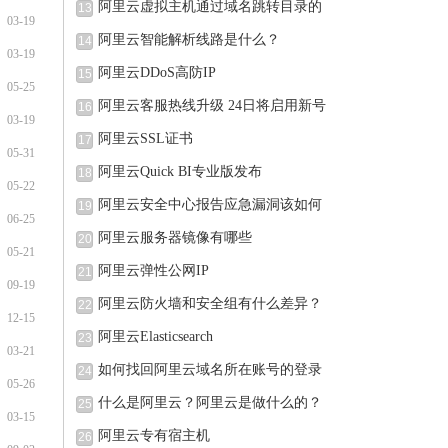
阿里云虚拟主机通过域名跳转目录的
13
03-19
阿里云智能解析线路是什么？
14
03-19
阿里云DDoS高防IP
15
05-25
阿里云客服热线升级 24日将启用新号
16
03-19
阿里云SSL证书
17
05-31
阿里云Quick BI专业版发布
18
05-22
阿里云安全中心报告应急漏洞该如何
19
06-25
阿里云服务器镜像有哪些
20
05-21
阿里云弹性公网IP
21
09-19
阿里云防火墙和安全组有什么差异？
22
12-15
阿里云Elasticsearch
23
03-21
如何找回阿里云域名所在账号的登录
24
05-26
什么是阿里云？阿里云是做什么的？
25
03-15
阿里云专有宿主机
26