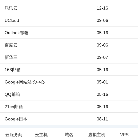
腾讯云
12-16
UCloud
09-06
Outlook邮箱
05-16
百度云
09-06
新华三
09-07
163邮箱
05-16
Google网站站长中心
05-01
QQ邮箱
05-16
21cn邮箱
05-16
Google日本
08-11
云服务商
云主机
域名
虚拟主机
VPS