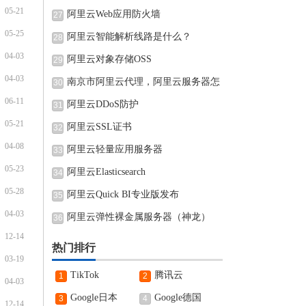
05-21
阿里云Web应用防火墙
27
05-25
阿里云智能解析线路是什么？
28
04-03
阿里云对象存储OSS
29
04-03
南京市阿里云代理，阿里云服务器怎
30
06-11
阿里云DDoS防护
31
05-21
阿里云SSL证书
32
04-08
阿里云轻量应用服务器
33
05-23
阿里云Elasticsearch
34
05-28
阿里云Quick BI专业版发布
35
04-03
阿里云弹性裸金属服务器（神龙）
36
12-14
热门排行
03-19
TikTok
腾讯云
1
2
04-03
Google日本
Google德国
3
4
12-14