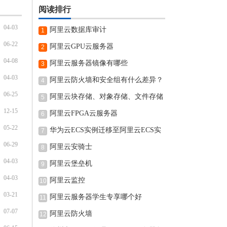
阅读排行
04-03
阿里云数据库审计
1
06-22
阿里云GPU云服务器
2
04-08
阿里云服务器镜像有哪些
3
04-03
阿里云防火墙和安全组有什么差异？
4
06-25
阿里云块存储、对象存储、文件存储
5
12-15
阿里云FPGA云服务器
6
05-22
华为云ECS实例迁移至阿里云ECS实
7
06-29
例的
阿里云安骑士
8
04-03
阿里云堡垒机
9
04-03
阿里云监控
10
03-21
阿里云服务器学生专享哪个好
11
07-07
阿里云防火墙
12