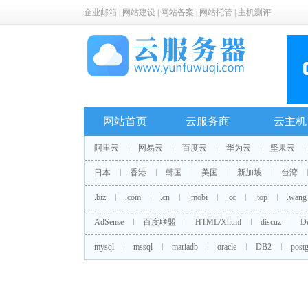
企业邮箱
|
网站建设
|
网站备案
|
网站托管
|
主机测评
网站首页
云服务商
云主机
阿里云
网易云
百度云
华为云
坚果云
日本
香港
韩国
美国
新加坡
台湾
.biz
.com
.cn
.mobi
.cc
.top
.wang
AdSense
百度联盟
HTML/Xhtml
discuz
D
mysql
mssql
mariadb
oracle
DB2
postg