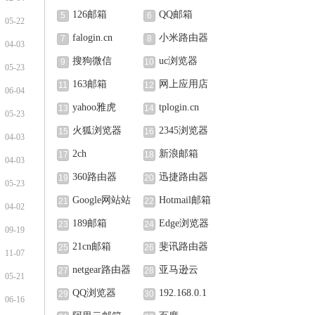
126邮箱
QQ邮箱
5
6
05-22
falogin.cn
小米路由器
7
8
04-03
搜狗微信
uc浏览器
9
10
05-23
163邮箱
网上应用店
11
12
06-04
yahoo雅虎
tplogin.cn
13
14
05-23
火狐浏览器
2345浏览器
15
16
04-03
2ch
新浪邮箱
17
18
04-03
360路由器
迅捷路由器
19
20
05-23
Google网站站
Hotmail邮箱
21
22
04-02
长中心
189邮箱
Edge浏览器
23
24
09-19
21cn邮箱
斐讯路由器
25
26
11-07
netgear路由器
亚马逊云
27
28
05-21
QQ浏览器
192.168.0.1
29
30
06-16