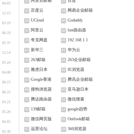
阿里云邮箱
百度
31
32
04-03
百度云
网易企业邮箱
33
34
12-15
UCloud
Godaddy
35
36
03-19
阿里云
fast路由器
37
38
06-19
夸克网盘
192.168.1.1
39
40
05-31
新华三
华为云
41
42
12-14
263邮箱
263企业邮箱
43
44
05-24
雅虎日本
IE浏览器
45
46
04-08
Google香港
腾讯企业邮箱
47
48
06-15
搜狗浏览器
亚马逊日本
49
50
06-25
腾达路由器
微信搜索
51
52
03-21
139邮箱
google趋势
53
54
05-26
微信网页版
Outlook邮箱
55
56
04-03
远景论坛
360浏览器
57
58
05-30