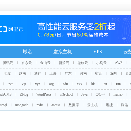
域名
虚拟主机
VPS
云
腾讯云
京东云
金山云
新浪云
微软云
小鸟云
AWS
印度
越南
迪拜
上海
广东
河南
宿迁
深圳
青
.net
.vip
.xyz
.org
.edu
.xxx
.hk
.eu
.run
.
edeCMS
Zblog
WordPress
w3school
Java
C/C++
matlab
resql
mongodb
redis
access
数据库
云主机
迅捷
腾达