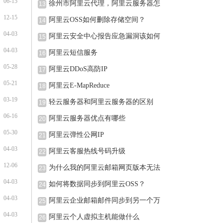
06-15
徐州市阿里云代理，阿里云服务器怎
13
12-15
阿里云OSS如何删除存储空间？
14
04-03
阿里云安全中心报告应急漏洞该如何
15
04-03
阿里云短信服务
16
05-28
阿里云DDoS高防IP
17
05-21
阿里云E-MapReduce
18
03-19
轻云服务器和阿里云服务器的区别
19
06-16
阿里云服务器优点有哪些
20
05-30
阿里云弹性公网IP
21
04-03
阿里云客服热线号码升级
22
12-06
为什么我的阿里云邮箱网页版本无法
23
04-03
如何将数据同步到阿里云OSS？
24
04-03
阿里云企业邮箱邮件同步到另一个万
25
04-03
阿里云个人虚拟主机能做什么
26