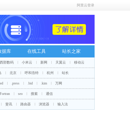
阿里云登录
数据库
在线工具
站长之家
西部数码
小米云
新网
天翼云
移动云
岛
北京
呼和浩特
杭州
站长
red
.press
.bid
.kim
万网
Fortran
seo
搜索
通信
斐讯
路由器
浏览器
输入法