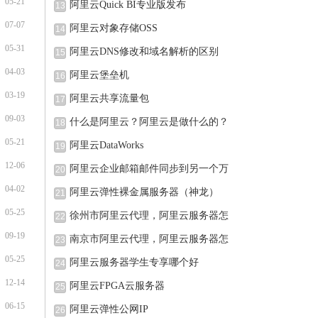
05-21
阿里云Quick BI专业版发布
13
07-07
阿里云对象存储OSS
14
05-31
阿里云DNS修改和域名解析的区别
15
04-03
阿里云堡垒机
16
03-19
阿里云共享流量包
17
09-03
什么是阿里云？阿里云是做什么的？
18
05-21
阿里云DataWorks
19
12-06
阿里云企业邮箱邮件同步到另一个万
20
04-02
阿里云弹性裸金属服务器（神龙）
21
05-25
徐州市阿里云代理，阿里云服务器怎
22
09-19
南京市阿里云代理，阿里云服务器怎
23
05-25
阿里云服务器学生专享哪个好
24
12-14
阿里云FPGA云服务器
25
06-15
阿里云弹性公网IP
26