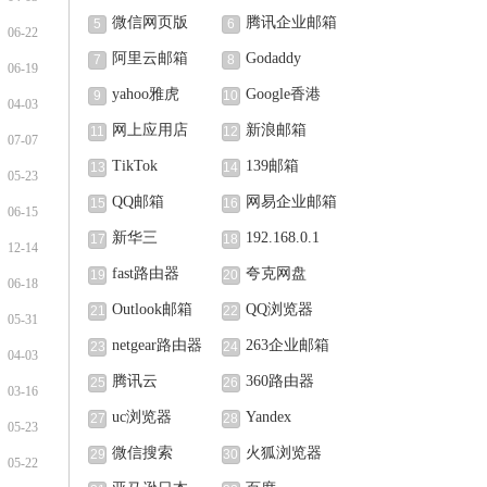
微信网页版
腾讯企业邮箱
5
6
06-22
阿里云邮箱
Godaddy
7
8
06-19
yahoo雅虎
Google香港
9
10
04-03
网上应用店
新浪邮箱
11
12
07-07
TikTok
139邮箱
13
14
05-23
QQ邮箱
网易企业邮箱
15
16
06-15
新华三
192.168.0.1
17
18
12-14
fast路由器
夸克网盘
19
20
06-18
Outlook邮箱
QQ浏览器
21
22
05-31
netgear路由器
263企业邮箱
23
24
04-03
腾讯云
360路由器
25
26
03-16
uc浏览器
Yandex
27
28
05-23
微信搜索
火狐浏览器
29
30
05-22