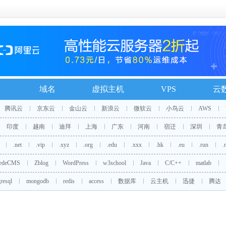
域名
虚拟主机
VPS
云
腾讯云
京东云
金山云
新浪云
微软云
小鸟云
AWS
印度
越南
迪拜
上海
广东
河南
宿迁
深圳
青
.net
.vip
.xyz
.org
.edu
.xxx
.hk
.eu
.run
.
edeCMS
Zblog
WordPress
w3school
Java
C/C++
matlab
resql
mongodb
redis
access
数据库
云主机
迅捷
腾达