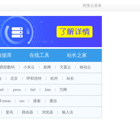
阿里云登录
数据库
在线工具
站长之家
西部数码
小米云
新网
天翼云
移动云
岛
北京
呼和浩特
杭州
站长
red
.press
.bid
.kim
万网
Fortran
seo
搜索
通信
斐讯
路由器
浏览器
输入法