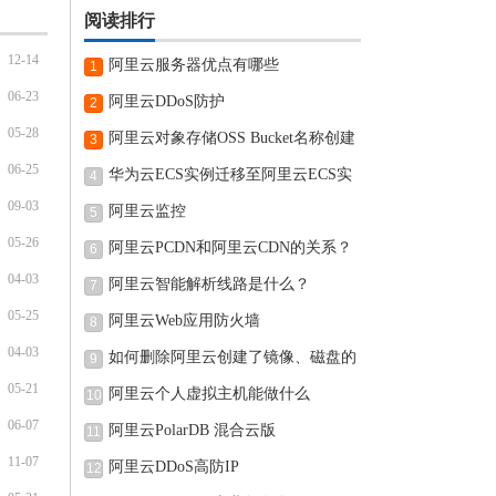
阅读排行
12-14
阿里云服务器优点有哪些
1
06-23
阿里云DDoS防护
2
05-28
阿里云对象存储OSS Bucket名称创建
3
06-25
完可
华为云ECS实例迁移至阿里云ECS实
4
09-03
例的
阿里云监控
5
05-26
阿里云PCDN和阿里云CDN的关系？
6
04-03
阿里云智能解析线路是什么？
7
05-25
阿里云Web应用防火墙
8
04-03
如何删除阿里云创建了镜像、磁盘的
9
05-21
阿里云个人虚拟主机能做什么
10
06-07
阿里云PolarDB 混合云版
11
11-07
阿里云DDoS高防IP
12