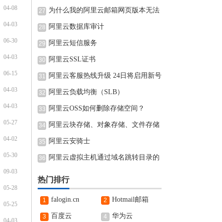
04-08
为什么我的阿里云邮箱网页版本无法
27
04-03
阿里云数据库审计
28
06-30
阿里云短信服务
29
04-03
阿里云SSL证书
30
06-15
阿里云客服热线升级 24日将启用新号
31
04-03
阿里云负载均衡（SLB）
32
04-03
阿里云OSS如何删除存储空间？
33
05-27
阿里云块存储、对象存储、文件存储
34
04-02
阿里云安骑士
35
05-30
阿里云虚拟主机通过域名跳转目录的
36
09-03
热门排行
05-28
falogin.cn
Hotmail邮箱
1
2
05-25
百度云
华为云
3
4
04-03