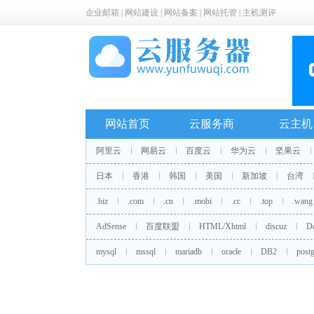
企业邮箱
|
网站建设
|
网站备案
|
网站托管
|
主机测评
网站首页
云服务商
云主机
阿里云
网易云
百度云
华为云
坚果云
日本
香港
韩国
美国
新加坡
台湾
.biz
.com
.cn
.mobi
.cc
.top
.wang
AdSense
百度联盟
HTML/Xhtml
discuz
D
mysql
mssql
mariadb
oracle
DB2
postg