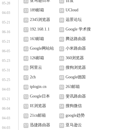
亚马逊日本
百度
31
32
05-28
189邮箱
UCloud
33
34
04-03
2345浏览器
远景论坛
35
36
05-21
192.168.1.1
Google 学术搜
37
38
06-16
索
163邮箱
腾达路由器
39
40
05-21
Google网站站
小米路由器
41
42
06-05
长中心
126邮箱
360浏览器
43
44
05-23
阿里云
搜狗浏览器
45
46
05-31
2ch
Google德国
47
48
05-25
tplogin.cn
263邮箱
49
50
04-03
Google日本
斐讯路由器
51
52
03-21
IE浏览器
搜狗微信
53
54
06-04
21cn邮箱
google趋势
55
56
04-03
迅捷路由器
亚马逊云
57
58
04-03