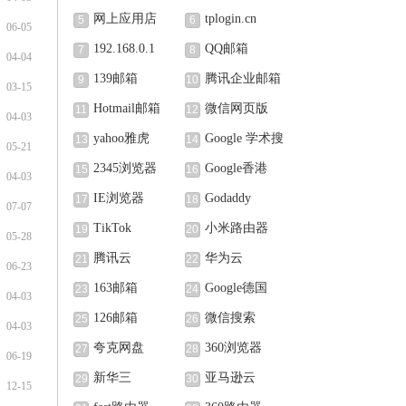
网上应用店
tplogin.cn
5
6
06-05
192.168.0.1
QQ邮箱
7
8
04-04
139邮箱
腾讯企业邮箱
9
10
03-15
Hotmail邮箱
微信网页版
11
12
04-03
yahoo雅虎
Google 学术搜
13
14
05-21
索
2345浏览器
Google香港
15
16
04-03
IE浏览器
Godaddy
17
18
07-07
TikTok
小米路由器
19
20
05-28
腾讯云
华为云
21
22
06-23
163邮箱
Google德国
23
24
04-03
126邮箱
微信搜索
25
26
04-03
夸克网盘
360浏览器
27
28
06-19
新华三
亚马逊云
29
30
12-15