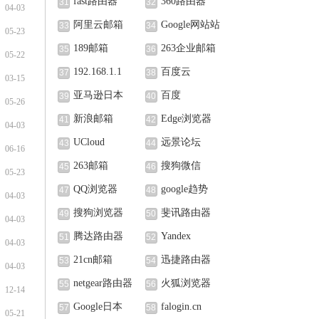
fast路由器
360路由器
31
32
04-03
阿里云邮箱
Google网站站
33
34
05-23
长中心
189邮箱
263企业邮箱
35
36
05-22
192.168.1.1
百度云
37
38
03-15
亚马逊日本
百度
39
40
05-26
新浪邮箱
Edge浏览器
41
42
04-03
UCloud
远景论坛
43
44
06-16
263邮箱
搜狗微信
45
46
05-23
QQ浏览器
google趋势
47
48
04-03
搜狗浏览器
斐讯路由器
49
50
04-03
腾达路由器
Yandex
51
52
04-03
21cn邮箱
迅捷路由器
53
54
04-03
netgear路由器
火狐浏览器
55
56
12-14
Google日本
falogin.cn
57
58
05-21