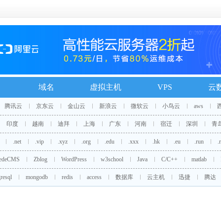
域名
虚拟主机
VPS
云
腾讯云
京东云
金山云
新浪云
微软云
小鸟云
aws
印度
越南
迪拜
上海
广东
河南
宿迁
深圳
青
.net
.vip
.xyz
.org
.edu
.xxx
.hk
.eu
.run
.
edeCMS
Zblog
WordPress
w3school
Java
C/C++
matlab
resql
mongodb
redis
access
数据库
云主机
迅捷
腾达