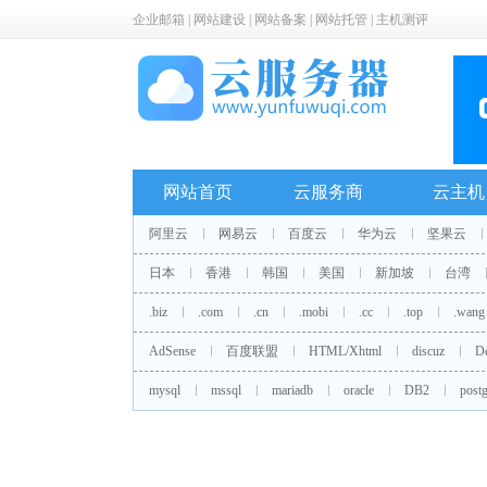
企业邮箱
|
网站建设
|
网站备案
|
网站托管
|
主机测评
网站首页
云服务商
云主机
阿里云
网易云
百度云
华为云
坚果云
日本
香港
韩国
美国
新加坡
台湾
.biz
.com
.cn
.mobi
.cc
.top
.wang
AdSense
百度联盟
HTML/Xhtml
discuz
D
mysql
mssql
mariadb
oracle
DB2
postg