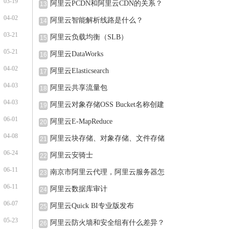
03-19
阿里云PCDN和阿里云CDN的关系？
13
04-02
阿里云智能解析线路是什么？
14
03-21
阿里云负载均衡（SLB）
15
05-21
阿里云DataWorks
16
04-02
阿里云Elasticsearch
17
04-03
阿里云共享流量包
18
04-03
阿里云对象存储OSS Bucket名称创建
19
06-01
完可
阿里云E-MapReduce
20
04-08
阿里云块存储、对象存储、文件存储
21
06-24
阿里云安骑士
22
06-11
南京市阿里云代理，阿里云服务器怎
23
06-11
阿里云数据库审计
24
06-07
阿里云Quick BI专业版发布
25
05-23
阿里云防火墙和安全组有什么差异？
26