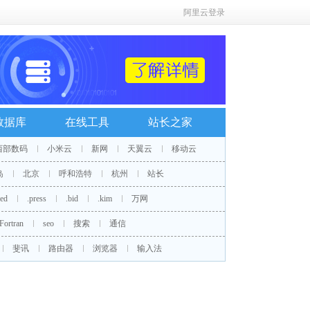
阿里云登录
数据库
在线工具
站长之家
西部数码
小米云
新网
天翼云
移动云
岛
北京
呼和浩特
杭州
站长
red
.press
.bid
.kim
万网
Fortran
seo
搜索
通信
斐讯
路由器
浏览器
输入法