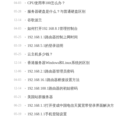
04-03
CPU使用率100怎么办？
05-28
服务器硬盘是什么？与普通硬盘区别
12-14
谷歌波兰
04-03
如何打开192.168.8.1管理控制台
05-25
192.168.1.1路由器控制上网时间
03-19
192.168.5.1的登录说明
05-25
云主机多少钱？
12-14
香港服务器Windows和Linux系统的区别
12-06
192.168.2.1路由器管理员密码
04-03
192.168.16.1路由器桥接设置方法
12-14
192.168.100.1路由器的初始密码
05-21
美国站群服务器
06-23
192.168.1.1打开变成中国电信天翼宽带登录界面解决方
05-19
法
192.168.1.1手机登陆设置