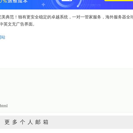
邮箱完美典范！独有更安全稳定的卓越系统，一对一管家服务，海外服务器全
，中英文无广告界面。
网站
html
更多个人邮箱