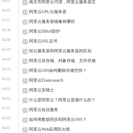
04-03
南京市阿里云代理，阿里云服务器怎
13
04-03
阿里云GPU云服务器
14
12-15
阿里云服务器镜像有哪些
15
06-30
阿里云DDoS防护
16
04-08
阿里云SSL证书
17
04-03
轻云服务器和阿里云服务器的区别
18
04-03
阿里云块存储、对象存储、文件存储
19
03-19
阿里云OSS如何删除存储空间？
20
05-25
阿里云Elasticsearch
21
04-03
阿里云安骑士
22
04-02
什么是阿里云？阿里云是做什么的？
23
07-07
阿里云短信服务
24
04-03
如何将数据同步到阿里云OSS？
25
06-07
阿里云Web应用防火墙
26