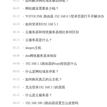
03-21
如何解决网站域名被劫持呢？
06-05
网站建设需要多少钱？
05-22
TOTOLINK 路由器 192.168.0.1登录页面打不开解决办
04-03
法
如何登录到192.168.5.1
06-16
云服务器和传统服务器相比有何区别
06-15
云服务器是什么？
05-21
shopex主机
04-08
dns网络服务器未响应
04-08
192.168.1.1路由器的wps按扭是什么
09-05
什么是网站域名停靠？
05-23
如何购买真正的云主机？
05-25
无法登录192.168.5.1的原因
05-31
什么是云服务器？
04-03
192.168.100.1路由器设置怎么改密码