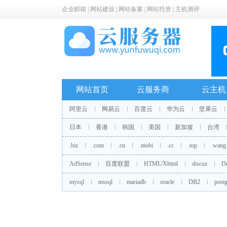
企业邮箱
|
网站建设
|
网站备案
|
网站托管
|
主机测评
网站首页
云服务商
云主机
阿里云
网易云
百度云
华为云
坚果云
日本
香港
韩国
美国
新加坡
台湾
.biz
.com
.cn
.mobi
.cc
.top
.wang
AdSense
百度联盟
HTML/Xhtml
discuz
D
mysql
mssql
mariadb
oracle
DB2
postg