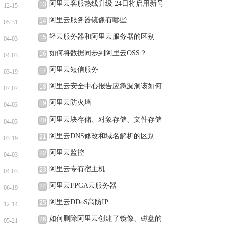
阿里云客服热线升级 24日将启用新号
13
12-15
阿里云服务器镜像有哪些
14
05-31
轻云服务器和阿里云服务器的区别
15
04-03
如何将数据同步到阿里云OSS？
16
04-03
阿里云短信服务
17
03-19
阿里云安全中心报告应急漏洞该如何
18
07-07
阿里云防火墙
19
04-03
阿里云块存储、对象存储、文件存储
20
04-03
阿里云DNS修改和域名解析的区别
21
03-19
阿里云监控
22
04-03
阿里云专有宿主机
23
04-03
阿里云FPGA云服务器
24
06-19
阿里云DDoS高防IP
25
12-14
如何删除阿里云创建了镜像、磁盘的
26
05-21