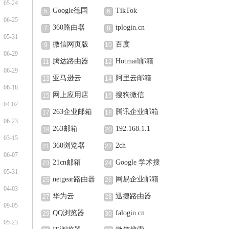
05-24
Google德国
TikTok
5
6
06-25
360路由器
tplogin.cn
7
8
05-31
微信网页版
百度
9
10
06-29
腾达路由器
Hotmail邮箱
11
12
06-29
亚马逊云
阿里云邮箱
13
14
06-18
网上应用店
搜狗微信
15
16
04-02
263企业邮箱
腾讯企业邮箱
17
18
06-23
263邮箱
192.168.1.1
19
20
03-15
360浏览器
2ch
21
22
06-07
21cn邮箱
Google 学术搜
23
24
05-31
索
netgear路由器
网易企业邮箱
25
26
04-03
华为云
迅捷路由器
27
28
09-05
QQ浏览器
falogin.cn
29
30
05-23