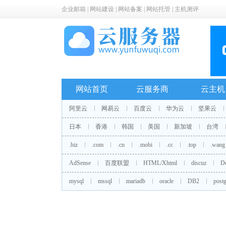
企业邮箱
|
网站建设
|
网站备案
|
网站托管
|
主机测评
网站首页
云服务商
云主机
阿里云
网易云
百度云
华为云
坚果云
日本
香港
韩国
美国
新加坡
台湾
.biz
.com
.cn
.mobi
.cc
.top
.wang
AdSense
百度联盟
HTML/Xhtml
discuz
D
mysql
mssql
mariadb
oracle
DB2
postg