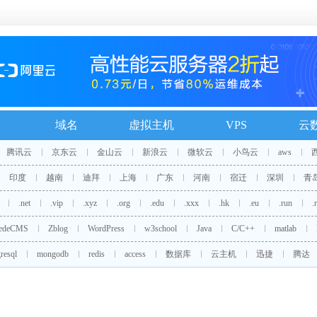
域名
虚拟主机
VPS
云
腾讯云
京东云
金山云
新浪云
微软云
小鸟云
aws
印度
越南
迪拜
上海
广东
河南
宿迁
深圳
青
.net
.vip
.xyz
.org
.edu
.xxx
.hk
.eu
.run
.
edeCMS
Zblog
WordPress
w3school
Java
C/C++
matlab
resql
mongodb
redis
access
数据库
云主机
迅捷
腾达