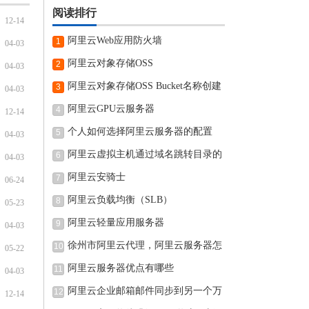
阅读排行
12-14
阿里云Web应用防火墙
1
04-03
阿里云对象存储OSS
2
04-03
阿里云对象存储OSS Bucket名称创建
3
04-03
完可
阿里云GPU云服务器
4
12-14
个人如何选择阿里云服务器的配置
5
04-03
阿里云虚拟主机通过域名跳转目录的
6
04-03
阿里云安骑士
7
06-24
阿里云负载均衡（SLB）
8
05-23
阿里云轻量应用服务器
9
04-03
徐州市阿里云代理，阿里云服务器怎
10
05-22
阿里云服务器优点有哪些
11
04-03
阿里云企业邮箱邮件同步到另一个万
12
12-14