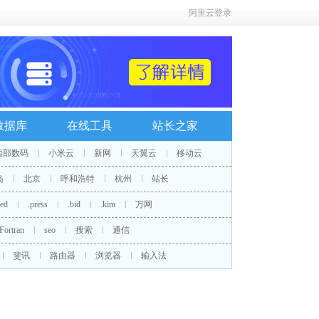
阿里云登录
数据库
在线工具
站长之家
西部数码
小米云
新网
天翼云
移动云
岛
北京
呼和浩特
杭州
站长
red
.press
.bid
.kim
万网
Fortran
seo
搜索
通信
斐讯
路由器
浏览器
输入法