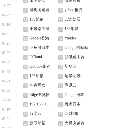
IE浏览器
微信搜索
31
32
11-07
搜狗浏览器
yahoo雅虎
33
34
06-22
139邮箱
uc浏览器
35
36
06-16
小米路由器
163邮箱
37
38
05-31
Google香港
Yandex
39
40
03-21
亚马逊日本
Google网站站
41
42
05-22
长中心
UCloud
斐讯路由器
43
44
04-02
Outlook邮箱
新华三
45
46
04-02
126邮箱
远景论坛
47
48
06-23
夸克网盘
腾讯云
49
50
06-05
Edge浏览器
Google日本
51
52
12-06
192.168.0.1
雅虎日本
53
54
05-19
百度云
QQ邮箱
55
56
05-21
新浪邮箱
火狐浏览器
57
58