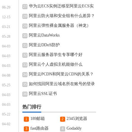
华为云ECS实例迁移至阿里云ECS实
27
06-29
例的
阿里云防火墙和安全组有什么差异？
28
12-15
阿里云弹性裸金属服务器（神龙）
29
03-21
阿里云DataWorks
30
05-28
阿里云DDoS防护
31
04-03
阿里云服务器学生专享哪个好
32
04-03
阿里云个人虚拟主机能做什么
33
04-03
阿里云PCDN和阿里云CDN的关系？
34
04-08
如何找回阿里云域名所在账号的登录
35
05-25
阿里云SSL证书
36
04-03
04-03
热门排行
05-22
189邮箱
2345浏览器
1
2
04-02
fast路由器
Godaddy
3
4