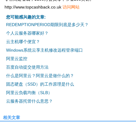
http://www.topcashback.co.uk
访问网站
您可能感兴趣的文章:
REDEMPTIONPERIOD期限到底是多少天？
个人云服务器哪家好？
云主机哪个便宜？
Windows系统云享主机修改远程登录端口
阿里云监控
百度自动提交使用方法
什么是阿里云？阿里云是做什么的？
固态硬盘（SSD）的工作原理是什么
阿里云负载均衡（SLB）
云服务器托管什么意思？
相关文章