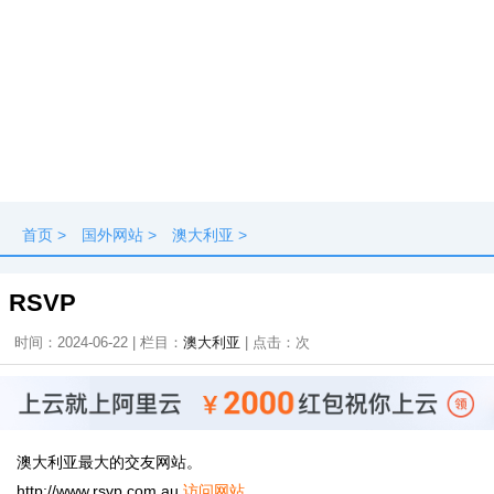
首页
>
国外网站
>
澳大利亚
>
RSVP
时间：2024-06-22 | 栏目：
澳大利亚
| 点击：
次
澳大利亚最大的交友网站。
http://www.rsvp.com.au
访问网站