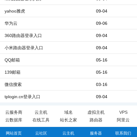
yahoo雅虎
09-04
华为云
09-06
360路由器登录入口
09-04
小米路由器登录入口
09-04
QQ邮箱
05-16
139邮箱
05-16
微信搜索
03-16
tplogin.cn登录入口
09-04
云服务商
云主机
域名
虚拟主机
VPS
云数据库
在线工具
站长之家
路由器
阿里云
网站首页
云社区
云主机
服务器
联系我们