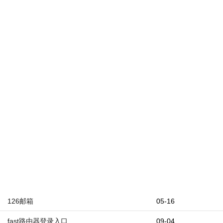
126邮箱
05-16
fast路由器登录入口
09-04