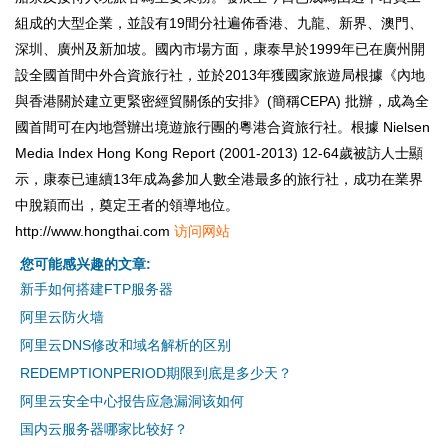
組成的大型企業，並設有19間分社遍佈香港、九龍、新界、澳門、
深圳、廣州及新加坡。國內市場方面，康泰早於1999年已在廣州開
設全國首間中外合資旅行社，並於2013年獲國家旅遊局根據《內地
與香港關於建立更緊密經貿關係的安排》(簡稱CEPA) 批辦，成為全
國首間可在內地營辦出境遊旅行團的粵港合資旅行社。根據 Nielsen
Media Index Hong Kong Report (2001-2013) 12-64歲被訪人士顯
示，康泰已連續13年成為參加人數全港最多的旅行社，成功在業界
中脫穎而出，奠定王者的領導地位。
http://www.hongthai.com
访问网站
您可能感兴趣的文章:
新手如何搭建FTP服务器
阿里云防火墙
阿里云DNS修改和域名解析的区别
REDEMPTIONPERIOD期限到底是多少天？
阿里云安全中心报告应急漏洞该如何
国内云服务器哪家比较好？