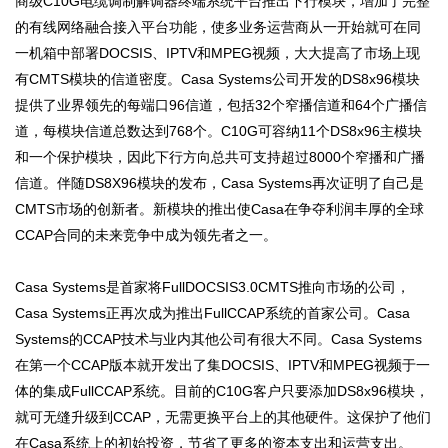
商级C10G电缆调制解调器终端系统平台推出下行模块，增加了完整
的有线网络融合接入平台功能，使多业务运营商从一开始就可在同
一机箱中部署DOCSIS、IPTV和MPEG视频，大大提高了市场上现
有CMTS模块的信道密度。Casa Systems公司开发的DS8x96模块
提供了业界领先的每端口96信道，包括32个窄播信道和64个广播信
道，每模块信道总数达到768个。C10G可容纳11个DS8x96主模块
和一个保护模块，因此下行方向总共可支持超过8000个窄播和广播
信道。伴随DS8X96模块的发布，Casa Systems再次证明了自己是
CMTS市场的创新者。新模块的推出使Casa在争夺利润丰厚的全球
CCAP合同的未来竞争中成为领先者之一。
Casa Systems是首家将FullDOCSIS3.0CMTS推向市场的公司，
Casa Systems正再次成为推出FullCCAP系统的首家公司。Casa
Systems的CCAP技术与业内其他公司有很大不同。Casa Systems
在第一个CCAP版本就开发出了集DOCSIS、IPTV和MPEG视频于一
体的集成FullCCAP系统。目前的C10G客户只要添加DS8x96模块，
就可无缝升级到CCAP，无需更换平台上的其他硬件。这保护了他们
在Casa系统上的初始投资，节省了更多的资本支出和运营支出。