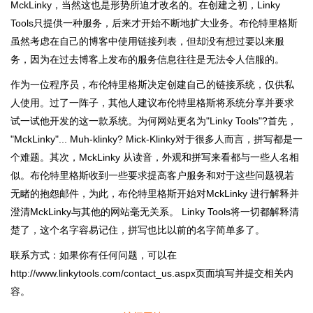
MckLinky，当然这也是形势所迫才改名的。在创建之初，Linky
Tools只提供一种服务，后来才开始不断地扩大业务。布伦特里格斯
虽然考虑在自己的博客中使用链接列表，但却没有想过要以来服
务，因为在过去博客上发布的服务信息往往是无法令人信服的。
作为一位程序员，布伦特里格斯决定创建自己的链接系统，仅供私
人使用。过了一阵子，其他人建议布伦特里格斯将系统分享并要求
试一试他开发的这一款系统。为何网站更名为"Linky Tools"?首先，
"MckLinky"... Muh-klinky? Mick-Klinky对于很多人而言，拼写都是一
个难题。其次，MckLinky 从读音，外观和拼写来看都与一些人名相
似。布伦特里格斯收到一些要求提高客户服务和对于这些问题视若
无睹的抱怨邮件，为此，布伦特里格斯开始对MckLinky 进行解释并
澄清MckLinky与其他的网站毫无关系。 Linky Tools将一切都解释清
楚了，这个名字容易记住，拼写也比以前的名字简单多了。
联系方式：如果你有任何问题，可以在
http://www.linkytools.com/contact_us.aspx页面填写并提交相关内
容。