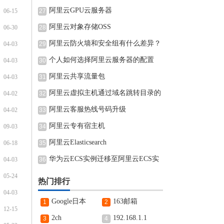
阿里云GPU云服务器
06-15
27
阿里云对象存储OSS
06-30
28
阿里云防火墙和安全组有什么差异？
04-03
29
个人如何选择阿里云服务器的配置
04-03
30
阿里云共享流量包
04-03
31
阿里云虚拟主机通过域名跳转目录的
04-02
32
阿里云客服热线号码升级
04-02
33
阿里云专有宿主机
09-03
34
阿里云Elasticsearch
06-18
35
华为云ECS实例迁移至阿里云ECS实
04-03
36
例的
05-24
热门排行
04-03
Google日本
163邮箱
1
2
12-15
2ch
192.168.1.1
3
4