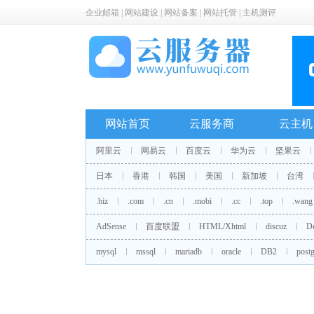
企业邮箱
|
网站建设
|
网站备案
|
网站托管
|
主机测评
网站首页
云服务商
云主机
阿里云
网易云
百度云
华为云
坚果云
日本
香港
韩国
美国
新加坡
台湾
.biz
.com
.cn
.mobi
.cc
.top
.wang
AdSense
百度联盟
HTML/Xhtml
discuz
D
mysql
mssql
mariadb
oracle
DB2
postg