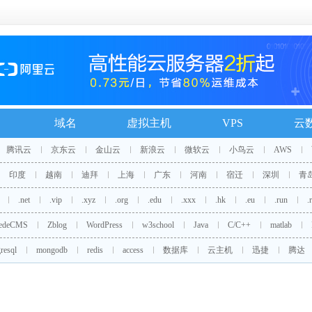
域名
虚拟主机
VPS
云
腾讯云
京东云
金山云
新浪云
微软云
小鸟云
AWS
印度
越南
迪拜
上海
广东
河南
宿迁
深圳
青
.net
.vip
.xyz
.org
.edu
.xxx
.hk
.eu
.run
.
edeCMS
Zblog
WordPress
w3school
Java
C/C++
matlab
resql
mongodb
redis
access
数据库
云主机
迅捷
腾达