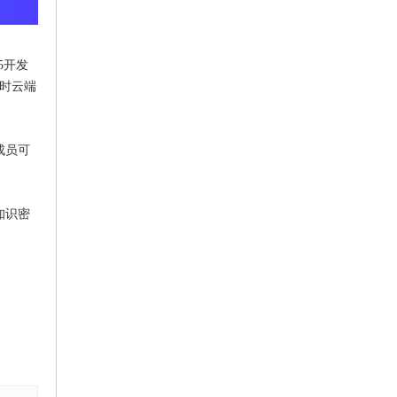
5开发
实时云端
成员可
知识密