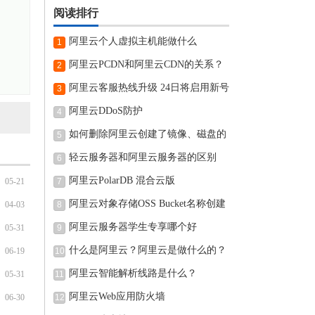
阅读排行
阿里云个人虚拟主机能做什么
1
阿里云PCDN和阿里云CDN的关系？
2
阿里云客服热线升级 24日将启用新号
3
阿里云DDoS防护
4
如何删除阿里云创建了镜像、磁盘的
5
轻云服务器和阿里云服务器的区别
6
阿里云PolarDB 混合云版
05-21
7
阿里云对象存储OSS Bucket名称创建
04-03
8
完可
阿里云服务器学生专享哪个好
05-31
9
什么是阿里云？阿里云是做什么的？
06-19
10
阿里云智能解析线路是什么？
05-31
11
阿里云Web应用防火墙
06-30
12