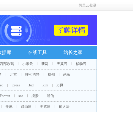
阿里云登录
数据库
在线工具
站长之家
西部数码
小米云
新网
天翼云
移动云
岛
北京
呼和浩特
杭州
站长
red
.press
.bid
.kim
万网
Fortran
seo
搜索
通信
斐讯
路由器
浏览器
输入法