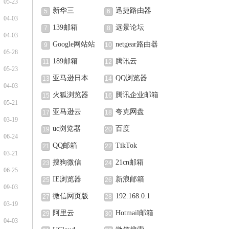
05-23
新华三
迅捷路由器
5
6
04-03
139邮箱
远景论坛
7
8
04-03
Google网站站
netgear路由器
9
10
05-28
长中心
189邮箱
腾讯云
11
12
05-23
亚马逊日本
QQ浏览器
13
14
04-03
火狐浏览器
腾讯企业邮箱
15
16
05-21
亚马逊云
夸克网盘
17
18
03-19
uc浏览器
百度
19
20
06-24
QQ邮箱
TikTok
21
22
03-21
搜狗微信
21cn邮箱
23
24
06-25
IE浏览器
新浪邮箱
25
26
09-03
微信网页版
192.168.0.1
27
28
03-19
阿里云
Hotmail邮箱
29
30
04-03