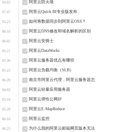
阿里云防火墙
04-03
13
阿里云Quick BI专业版发布
07-07
14
如何将数据同步到阿里云OSS？
05-25
15
阿里云DNS修改和域名解析的区别
06-16
16
阿里云安骑士
06-05
17
阿里云DataWorks
05-21
18
阿里云服务器优点有哪些
05-30
19
阿里云负载均衡（SLB）
05-22
20
南京市阿里云代理，阿里云服务器怎
06-29
21
阿里云轻量应用服务器
04-03
22
阿里云弹性公网IP
03-16
23
阿里云E-MapReduce
05-28
24
阿里云监控
06-16
25
为什么我的阿里云邮箱网页版本无法
06-23
26