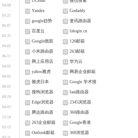
UCloud
微信搜索
31
32
04-08
Yandex
Godaddy
33
34
03-21
google趋势
斐讯路由器
35
36
06-07
百度云
falogin.cn
37
38
05-31
Google德国
126邮箱
39
40
04-03
小米路由器
263邮箱
41
42
06-11
网上应用店
华为云
43
44
04-03
yahoo雅虎
网易企业邮箱
45
46
04-03
雅虎日本
Google 学术搜
47
48
09-03
索
搜狗浏览器
fast路由器
49
50
09-19
Edge浏览器
2345浏览器
51
52
04-03
腾达路由器
360路由器
53
54
12-14
263企业邮箱
Google香港
55
56
03-15
Outlook邮箱
360浏览器
57
58
05-21