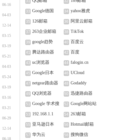
QQ邮箱
189邮箱
31
32
06-16
Google德国
yahoo雅虎
33
34
04-03
126邮箱
阿里云邮箱
35
36
12-14
263企业邮箱
TikTok
37
38
03-15
google趋势
百度云
39
40
03-19
腾达路由器
百度
41
42
05-21
uc浏览器
falogin.cn
43
44
04-03
Google日本
UCloud
45
46
05-24
netgear路由器
Godaddy
47
48
03-19
QQ浏览器
迅捷路由器
49
50
03-16
Google 学术搜
Google网站站
51
52
03-21
索
长中心
192.168.1.1
263邮箱
53
54
06-29
亚马逊日本
Hotmail邮箱
55
56
12-14
华为云
搜狗微信
57
58
06-18