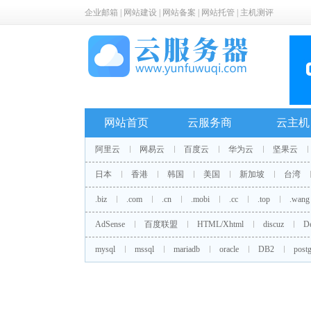
企业邮箱
|
网站建设
|
网站备案
|
网站托管
|
主机测评
网站首页
云服务商
云主机
阿里云
网易云
百度云
华为云
坚果云
日本
香港
韩国
美国
新加坡
台湾
.biz
.com
.cn
.mobi
.cc
.top
.wang
AdSense
百度联盟
HTML/Xhtml
discuz
D
mysql
mssql
mariadb
oracle
DB2
postg