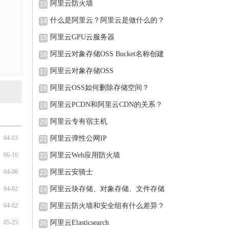
阿里云防火墙
13
什么是阿里云？阿里云是做什么的？
14
阿里云GPU云服务器
15
阿里云对象存储OSS Bucket名称创建
16
完可
阿里云对象存储OSS
17
阿里云OSS如何删除存储空间？
18
阿里云PCDN和阿里云CDN的关系？
19
阿里云专有宿主机
20
04-03
阿里云弹性公网IP
21
06-16
阿里云Web应用防火墙
22
04-08
阿里云安骑士
23
04-02
阿里云块存储、对象存储、文件存储
24
04-02
阿里云防火墙和安全组有什么差异？
25
05-25
阿里云Elasticsearch
26