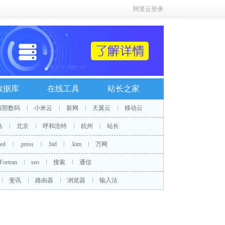
阿里云登录
数据库
在线工具
站长之家
西部数码
小米云
新网
天翼云
移动云
岛
北京
呼和浩特
杭州
站长
red
.press
.bid
.kim
万网
Fortran
seo
搜索
通信
斐讯
路由器
浏览器
输入法