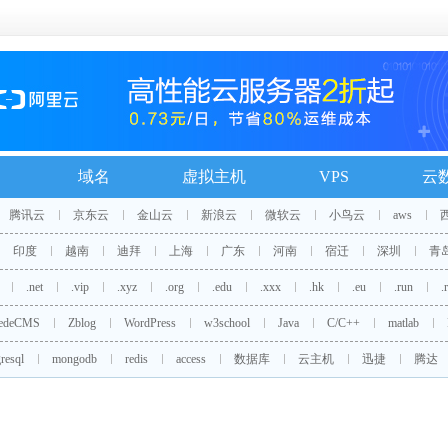
域名
虚拟主机
VPS
云
腾讯云
京东云
金山云
新浪云
微软云
小鸟云
aws
印度
越南
迪拜
上海
广东
河南
宿迁
深圳
青
.net
.vip
.xyz
.org
.edu
.xxx
.hk
.eu
.run
.
edeCMS
Zblog
WordPress
w3school
Java
C/C++
matlab
resql
mongodb
redis
access
数据库
云主机
迅捷
腾达