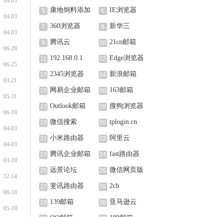
04-03
康地饲料添加
IE浏览器
5
6
04-03
剂（北京）有限公
360浏览器
新华三
7
8
04-03
司
腾讯云
21cn邮箱
9
10
06-29
192.168.0.1
Edge浏览器
11
12
06-25
2345浏览器
新浪邮箱
13
14
03-21
网易企业邮箱
163邮箱
15
16
05-31
Outlook邮箱
搜狗浏览器
17
18
06-19
微信搜索
tplogin.cn
19
20
04-03
小米路由器
阿里云
21
22
04-03
腾讯企业邮箱
fast路由器
23
24
03-19
远景论坛
微信网页版
25
26
12-14
斐讯路由器
2ch
27
28
06-18
139邮箱
亚马逊云
29
30
05-19