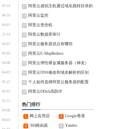
03-14
阿里云虚拟主机通过域名跳转目录的
27
06-19
阿里云监控
28
04-03
阿里云堡垒机
29
12-14
阿里云数据库审计
30
04-03
阿里云服务器优点有哪些
31
06-04
阿里云E-MapReduce
32
04-08
阿里云弹性裸金属服务器（神龙）
33
04-03
阿里云DNS修改和域名解析的区别
34
05-22
个人如何选择阿里云服务器的配置
35
04-03
阿里云DDoS高防IP
36
05-21
热门排行
04-08
网上应用店
Google香港
1
2
04-03
360路由器
Yandex
3
4